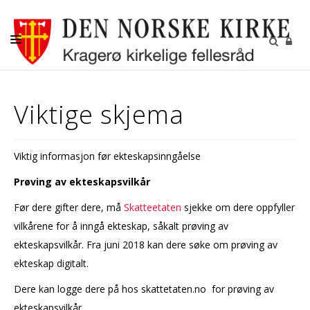
NYHETER
Viktige skjema
KALENDER
KIRKELIGE HANDLINGER
Viktig informasjon før ekteskapsinngåelse
VÅRE MENIGHETER
Prøving av ekteskapsvilkår
AKTIVITETER
Før dere gifter dere, må
Skatteetaten
sjekke om dere oppfyller
KONTAKTINFORMASJON
vilkårene for å inngå ekteskap, såkalt prøving av
ekteskapsvilkår. Fra juni 2018 kan dere søke om prøving av
GRAVFERD
ekteskap digitalt.
Dere kan logge dere på hos skattetaten.no for prøving av
ekteskapsvilkår.