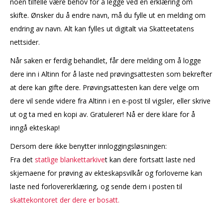
noen tilfelle være behov for å legge ved en erklæring om
skifte. Ønsker du å endre navn, må du fylle ut en melding om
endring av navn. Alt kan fylles ut digitalt via Skatteetatens
nettsider.
Når saken er ferdig behandlet, får dere melding om å logge
dere inn i Altinn for å laste ned prøvingsattesten som bekrefter
at dere kan gifte dere. Prøvingsattesten kan dere velge om
dere vil sende videre fra Altinn i en e-post til vigsler, eller skrive
ut og ta med en kopi av. Gratulerer! Nå er dere klare for å
inngå ekteskap!
Dersom dere ikke benytter innloggingsløsningen:
Fra det
statlige blankettarkive
t kan dere fortsatt laste ned
skjemaene for prøving av ekteskapsvilkår og forloverne kan
laste ned forlovererklæring, og sende dem i posten til
skattekontoret der dere er bosatt.